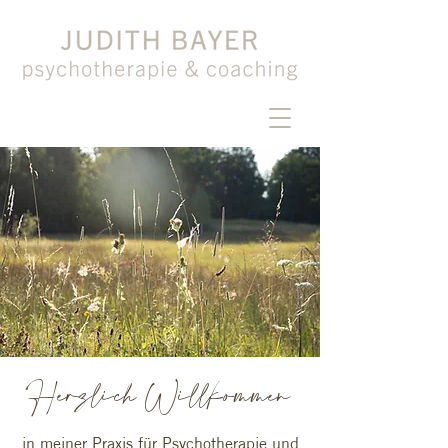
Herzlich Willkommen
in meiner Praxis für Psyc
ho
therapie und